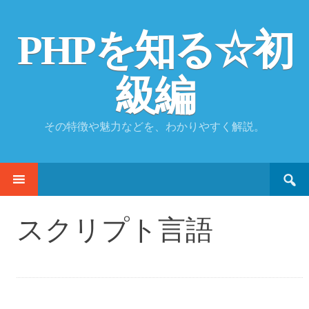
PHPを知る☆初
級編
その特徴や魅力などを、わかりやすく解説。
Search
SKIP
for:
TO
CONTENT
スクリプト言語