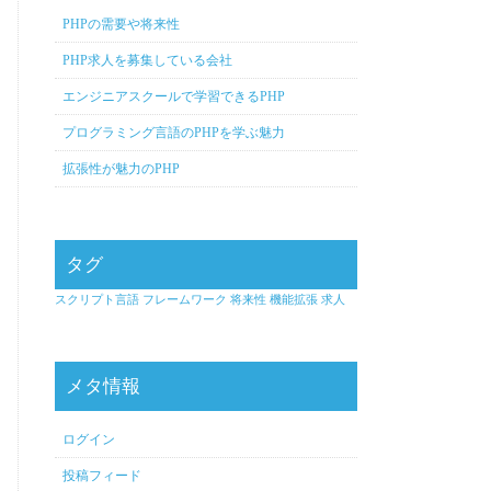
PHPの需要や将来性
PHP求人を募集している会社
エンジニアスクールで学習できるPHP
プログラミング言語のPHPを学ぶ魅力
拡張性が魅力のPHP
タグ
スクリプト言語
フレームワーク
将来性
機能拡張
求人
メタ情報
ログイン
投稿フィード