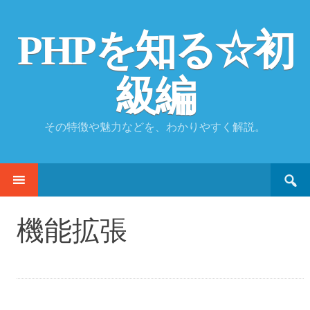
PHPを知る☆初
級編
その特徴や魅力などを、わかりやすく解説。
Search
SKIP
for:
TO
CONTENT
機能拡張